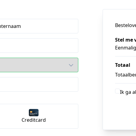
Bestelov
hternaam
Stel me 
Eenmali
Totaal
Totaalbed
Ik ga 
Creditcard